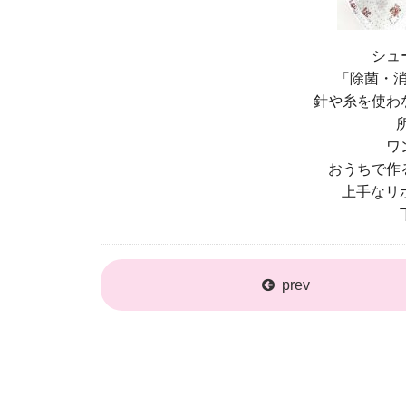
シュ
「除菌・
針や糸を使わ
ワ
おうちで作
上手なリ
prev