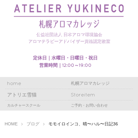
札幌アロマカレッジのホームページを開設いたしまし
た
公益社団法人 日本アロマ環境協会
アロマテラピーアドバイザー資格認定教室
定休日｜水曜日・日曜日・祝日
営業時間｜12:00～19:00
home
札幌アロマカレッジ
アトリエ雪猫
Storeitem
カルチャースクール
ご予約・お問い合わせ
HOME
ブログ
モモイロインコ、晴〜ハル〜日記36