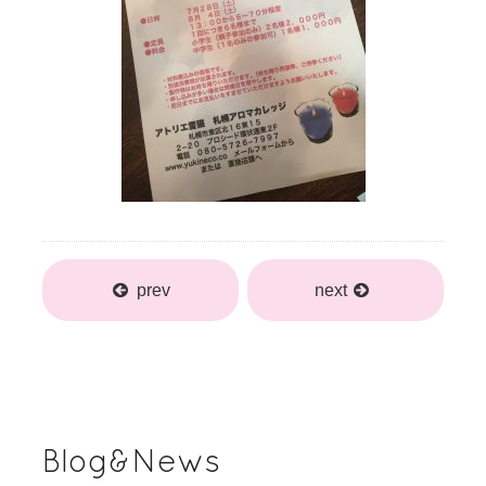
prev
next
Blog&News