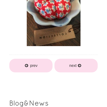
prev
next
Blog&News