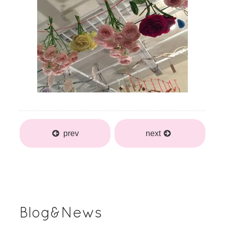
prev
next
Blog&News