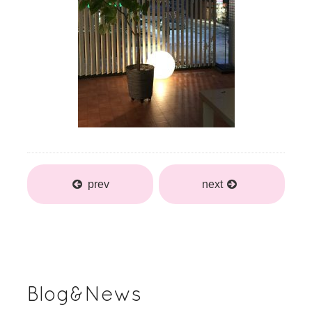
prev
next
Blog&News